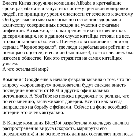
Власти Китая поручили компании Alibaba в кратчайшие
сроки разработать и запустить систему цветовой кодировки
людей, по принципу уровня опасности от зеленого к желтому.
Он будет высчитываться согласно состоянию здоровья и
количеству совершенных поездок на участки с очагами
инфекции. Возможно, с точки зрения этики это звучит как
дискриминация, но в данном случае китайцы готовы на все,
чтобы остановить болезнь. Почему-то вспоминается эпизод
сериала “Черное зеркало”, где люди зарабатывали рейтинг с
помощью соцсетей, и если он был ниже 3, то этот человек был
изгоем в обществе. Как это отразится на самих китайцах
узнаем.
А что остальной мир?
Компания Google еще в начале февраля заявила о том, что по
запросу «коронавирус» пользователи будут сначала видеть
последние новости от ВОЗ и других официальных
источников. А YouTube из поиска предложит те ролики, что
по его мнению, заслуживают доверия. Все это как всегда
направлено на борьбу с фейками. Сейчас на фоне всеобщей
истерии это очень актуально.
В Канаде компания BlueDot разработала модель для анализа
распространения вируса (скорость, маршруты его
передвижения) и на основе этих данных составляет прогнозы