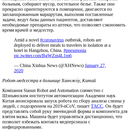
больным, собирают мусор, постельное белье. Также они
прекрасно ориентируются в помещении, двигаются по
запланированным маршрутам, выполняя поставленные
задачи, ведут базы данных пациентов, доставляют
необходимые препараты из аптеки, что позволяет сэкономить
время врачей и медсестер.
Amid a novel
#coronavirus
outbreak, robots are
deployed to deliver meals to travelers in isolation at a
hotel in Hangzhou, China.
#pneumonia
pic.twitter.com/BgWZm4L1m6
— China Xinhua News (@XHNews)
January 27,
2020
Робот-медсестра в больнице Ханчжо́у, Китай
Компания Siasun Robot and Automation совместно с
Шэньянским институтом автоматизации Академии наук
Китая анонсировала запуск робота по сбору анализа слюны у
людей, с подозрением на 2019-nCoV, пишет
ТАСС
. Он будет
представлять собой руку змеевидной формы и компонента для
взятия мазка. Машина будет управляться дистанционно, что
позволит избежать контакта медперсонала с
инфицированными.