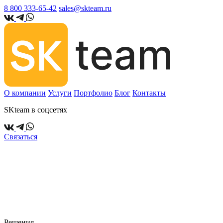
8 800 333-65-42
sales@skteam.ru
О компании
Услуги
Портфолио
Блог
Контакты
SKteam в соцсетях
Связаться
Решения